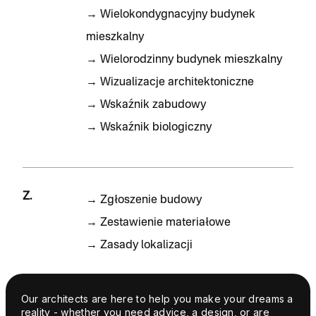
→
Wielokondygnacyjny budynek
mieszkalny
→
Wielorodzinny budynek mieszkalny
→
Wizualizacje architektoniczne
→
Wskaźnik zabudowy
→
Wskaźnik biologiczny
Z.
→
Zgłoszenie budowy
→
Zestawienie materiałowe
→
Zasady lokalizacji
Our architects are here to help you make your dreams a
reality - whether you need advice, a design, or are