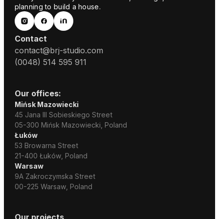
planning to build a house.
Contact
contact@brj-studio.com
(0048) 514 595 911
Our offices:
Mińsk Mazowiecki
45 Jana III Sobieskiego Street
05-300 Mińsk Mazowiecki, Poland
Łuków
53 Browarna Street
21-400 Łuków, Poland
Warsaw
9A Zakroczymska Street
00-225 Warsaw, Poland
Our projects