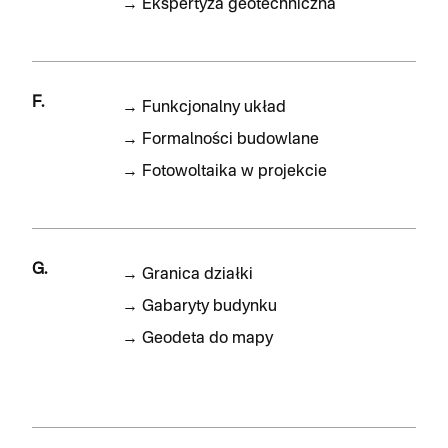
→
Ekspertyza geotechniczna
F.
→
Funkcjonalny układ
→
Formalności budowlane
→
Fotowoltaika w projekcie
G.
→
Granica działki
→
Gabaryty budynku
→
Geodeta do mapy