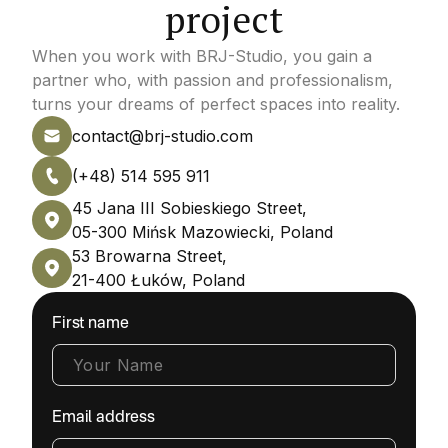
project
- kilka informacji o działce (np. zdjęcia,
prywatnych, jak i komercyjnych.
lokalizacja).
Współpracujemy z klientami indywidualnymi,
When you work with BRJ-Studio, you gain a
Zanim jednak przystąpimy do pracy,
inwestorami, deweloperami i biurami
partner who, with passion and professionalism,
otrzymasz od nas lista wymagań dostosowaną
architektonicznymi z całej Polski.
turns your dreams of perfect spaces into reality.
do Twojego konkretnego przypadku.
contact@brj-studio.com
(+48) 514 595 911
45 Jana III Sobieskiego Street,
05-300 Mińsk Mazowiecki, Poland
53 Browarna Street,
21-400 Łuków, Poland
First name
Email address