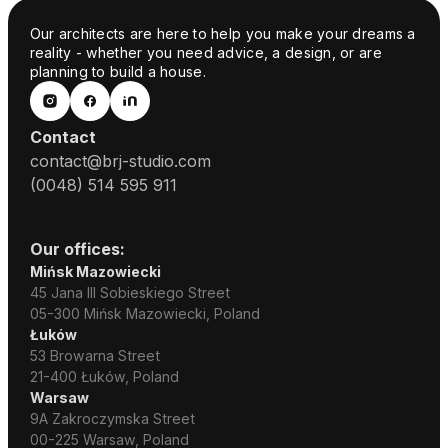
Our architects are here to help you make your dreams a
reality - whether you need advice, a design, or are
planning to build a house.
Contact
contact@brj-studio.com
(0048) 514 595 911
Our offices:
Mińsk Mazowiecki
45 Jana III Sobieskiego Street
05-300 Mińsk Mazowiecki, Poland
Łuków
53 Browarna Street
21-400 Łuków, Poland
Warsaw
9A Zakroczymska Street
00-225 Warsaw, Poland