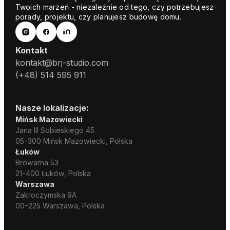
Twoich marzeń - niezależnie od tego, czy potrzebujesz
porady, projektu, czy planujesz budowę domu.
Kontakt
kontakt@brj-studio.com
(+48) 514 595 911
Nasze lokalizacje:
Mińsk Mazowiecki
Jana III Sobieskiego 45
05-300 Mińsk Mazowiecki, Polska
Łuków
Browarna 53
21-400 Łuków, Polska
Warszawa
Zakroczymska 9A
00-225 Warszawa, Polska