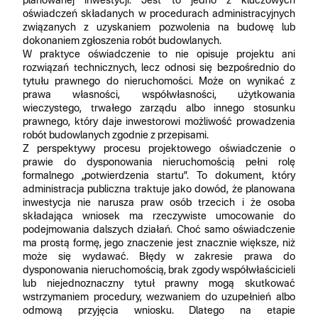
planowanej inwestycji. Jest to jedno z kluczowych
oświadczeń składanych w procedurach administracyjnych
związanych z uzyskaniem pozwolenia na budowę lub
dokonaniem zgłoszenia robót budowlanych.
W praktyce oświadczenie to nie opisuje projektu ani
rozwiązań technicznych, lecz odnosi się bezpośrednio do
tytułu prawnego do nieruchomości. Może on wynikać z
prawa własności, współwłasności, użytkowania
wieczystego, trwałego zarządu albo innego stosunku
prawnego, który daje inwestorowi możliwość prowadzenia
robót budowlanych zgodnie z przepisami.
Z perspektywy procesu projektowego oświadczenie o
prawie do dysponowania nieruchomością pełni rolę
formalnego „potwierdzenia startu”. To dokument, który
administracja publiczna traktuje jako dowód, że planowana
inwestycja nie narusza praw osób trzecich i że osoba
składająca wniosek ma rzeczywiste umocowanie do
podejmowania dalszych działań. Choć samo oświadczenie
ma prostą formę, jego znaczenie jest znacznie większe, niż
może się wydawać. Błędy w zakresie prawa do
dysponowania nieruchomością, brak zgody współwłaścicieli
lub niejednoznaczny tytuł prawny mogą skutkować
wstrzymaniem procedury, wezwaniem do uzupełnień albo
odmową przyjęcia wniosku. Dlatego na etapie