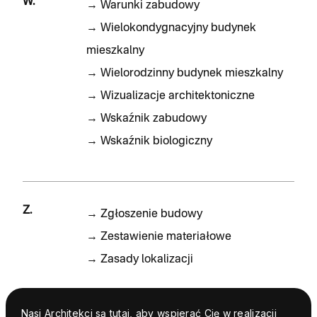
W.
→
Warunki zabudowy
→
Wielokondygnacyjny budynek
mieszkalny
→
Wielorodzinny budynek mieszkalny
→
Wizualizacje architektoniczne
→
Wskaźnik zabudowy
→
Wskaźnik biologiczny
Z.
→
Zgłoszenie budowy
→
Zestawienie materiałowe
→
Zasady lokalizacji
Nasi Architekci są tutaj, aby wspierać Cię w realizacji