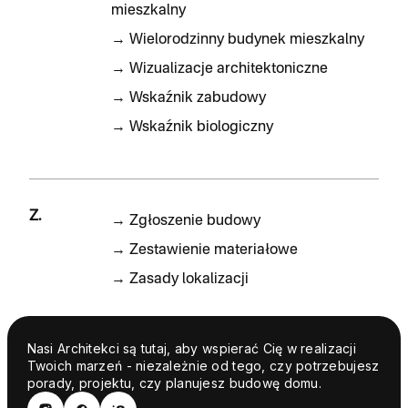
mieszkalny
→
Wielorodzinny budynek mieszkalny
→
Wizualizacje architektoniczne
→
Wskaźnik zabudowy
→
Wskaźnik biologiczny
Z.
→
Zgłoszenie budowy
→
Zestawienie materiałowe
→
Zasady lokalizacji
Nasi Architekci są tutaj, aby wspierać Cię w realizacji
Twoich marzeń - niezależnie od tego, czy potrzebujesz
porady, projektu, czy planujesz budowę domu.