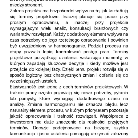
między stronami.
Zakres projektu ma bezpośredni wpływ na to, jak kształtują
się terminy projektowe. Inaczej planuje się prace przy
prostym opracowaniu, a inaczej przy projekcie
wymagającym wielu analiz, konsultacji branżowych czy
wariantów rozwiązań. Każdy dodatkowy element wpływa na
czas potrzebny do jego rzetelnego opracowania i powinien
być uwzględniony w harmonogramie. Podział procesu na
etapy pozwala lepiej kontrolować postęp prac. Terminy
projektowe porządkują działania, wskazując momenty, w
których zapadają kluczowe decyzje i kiedy możliwe jest
przejście do kolejnej fazy. Dzięki temu projekt rozwija się w
sposób logiczny, bez chaotycznych zmian i cofania się do
wcześniejszych ustaleń.
Elastyczność jest jedną z cech terminów projektowych. W
trakcie pracy często pojawiają się nowe potrzeby, pytania
lub pomysły, które wymagają dodatkowego czasu na
analizę. Zmiana harmonogramu nie oznacza błędu, lecz
naturalny element procesu, w którym priorytetem pozostaje
jakość opracowania i trafność rozwiązań. Współpraca z
inwestorem ma duże znaczenie dla realności przyjętych
terminów. Decyzje podejmowane na bieżąco, szybka
komunikacja i jasne ustalenia pomagają utrzymać założony