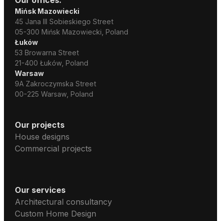
Mińsk Mazowiecki
45 Jana III Sobieskiego Street
05-300 Mińsk Mazowiecki, Poland
Łuków
53 Browarna Street
21-400 Łuków, Poland
Warsaw
9A Zakroczymska Street
00-225 Warsaw, Poland
Our projects
House designs
Commercial projects
Our services
Architectural consultancy
Custom Home Design