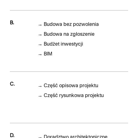
B.
→
Budowa bez pozwolenia
→
Budowa na zgłoszenie
→
Budżet inwestycji
→
BIM
C.
→
Część opisowa projektu
→
Część rysunkowa projektu
D.
→
Doradztwo architektoniczne