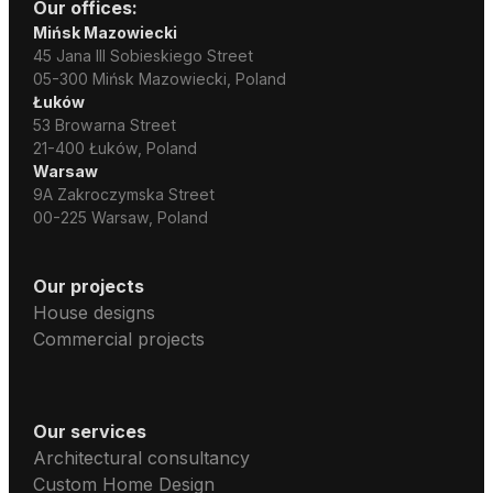
Our offices:
Mińsk Mazowiecki
45 Jana III Sobieskiego Street
05-300 Mińsk Mazowiecki, Poland
Łuków
53 Browarna Street
21-400 Łuków, Poland
Warsaw
9A Zakroczymska Street
00-225 Warsaw, Poland
Our projects
House designs
Commercial projects
Our services
Architectural consultancy
Custom Home Design