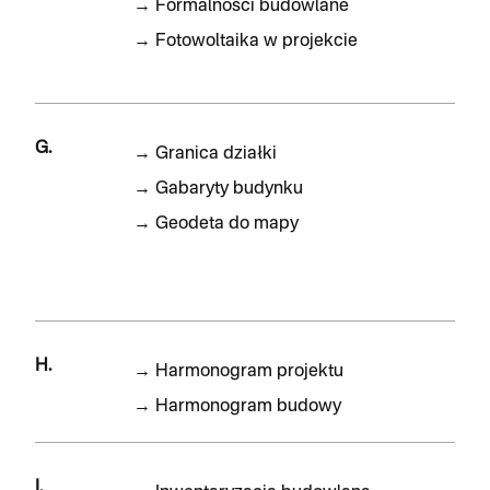
→
Formalności budowlane
→
Fotowoltaika w projekcie
G.
→
Granica działki
→
Gabaryty budynku
→
Geodeta do mapy
H.
→
Harmonogram projektu
→
Harmonogram budowy
I.