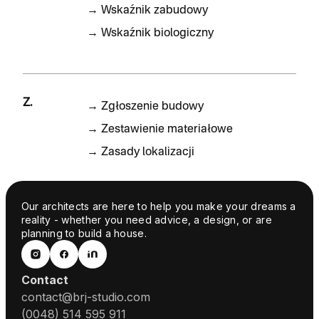
→
Wskaźnik zabudowy
→
Wskaźnik biologiczny
Z.
→
Zgłoszenie budowy
→
Zestawienie materiałowe
→
Zasady lokalizacji
Our architects are here to help you make your dreams a
reality - whether you need advice, a design, or are
planning to build a house.
Contact
contact@brj-studio.com
(0048) 514 595 911