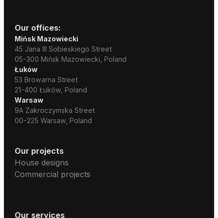
Our offices:
Mińsk Mazowiecki
45 Jana III Sobieskiego Street
05-300 Mińsk Mazowiecki, Poland
Łuków
53 Browarna Street
21-400 Łuków, Poland
Warsaw
9A Zakroczymska Street
00-225 Warsaw, Poland
Our projects
House designs
Commercial projects
Our services