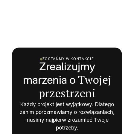
stylowi życia. Współpracując z naszym biurem
projektowym, zyskujesz szansę na
zaprojektowanie swojego wymarzonego domu,
który będzie doskonale dopasowany do Twojej
działki, preferencji estetycznych i wymagań
funkcjonalnych.
→
Poznaj nasze realizacje
ZOSTAŃMY W KONTAKCIE
Zrealizujmy
Twojej
marzenia o
przestrzeni
Każdy projekt jest wyjątkowy. Dlatego
zanim porozmawiamy o rozwiązaniach,
musimy najpierw zrozumieć Twoje
potrzeby.