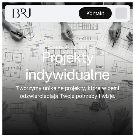
Kontakt
OFERTA BRJ-STUDIO
Projekty
indywidualne
Tworzymy unikalne projekty, które w pełni
odzwierciedlają Twoje potrzeby i wizje.