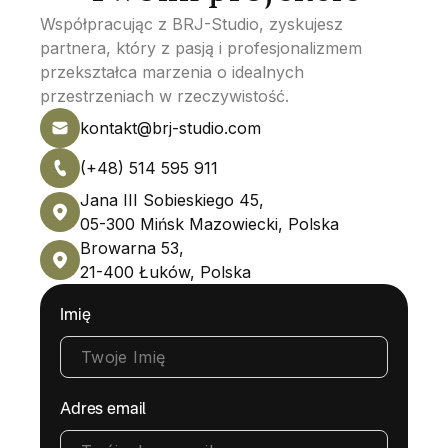
Współpracując z BRJ-Studio, zyskujesz
partnera, który z pasją i profesjonalizmem
przekształca marzenia o idealnych
przestrzeniach w rzeczywistość.
kontakt@brj-studio.com
(+48) 514 595 911
Jana III Sobieskiego 45,
05-300 Mińsk Mazowiecki, Polska
Browarna 53,
21-400 Łuków, Polska
Imię
Adres email