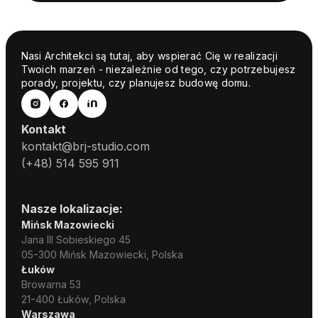
Nasi Architekci są tutaj, aby wspierać Cię w realizacji
Twoich marzeń - niezależnie od tego, czy potrzebujesz
porady, projektu, czy planujesz budowę domu.
Kontakt
kontakt@brj-studio.com
(+48) 514 595 911
Nasze lokalizacje:
Mińsk Mazowiecki
Jana III Sobieskiego 45
05-300 Mińsk Mazowiecki, Polska
Łuków
Browarna 53
21-400 Łuków, Polska
Warszawa