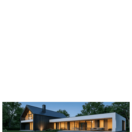
Kompleksowe rozwiązania
architektoniczne dla inwestycji
deweloperskich.
Tworzymy projekty budynków wielorodzinnych,
które łączą estetykę, funkcjonalność i
nowoczesne technologie. Nasze projekty
uwzględniają najnowsze trendy architektoniczne,
a także aspekty praktyczne, takie jak ergonomia
wnętrz, oszczędność energii i wygoda
użytkowania. Z nami stworzysz budynek, który nie
tylko spełni oczekiwania jego mieszkańców, ale
będzie również doskonałą inwestycją.
Porozmawiajmy →