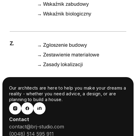
→
Wskaźnik zabudowy
→
Wskaźnik biologiczny
Z.
→
Zgłoszenie budowy
→
Zestawienie materiałowe
→
Zasady lokalizacji
Our architects are here to help you make your dreams a
reality - whether you need advice, a design, or are
planning to build a house.
Contact
contact@brj-studio.com
(0048) 514 595 911