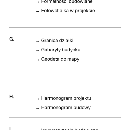
→
Formalności budowlane
→
Fotowoltaika w projekcie
G.
→
Granica działki
→
Gabaryty budynku
→
Geodeta do mapy
H.
→
Harmonogram projektu
→
Harmonogram budowy
I.