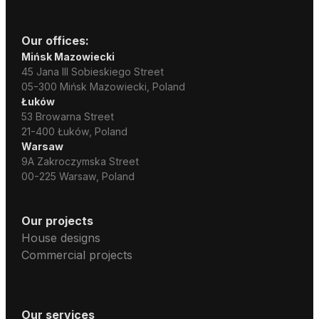
Our offices:
Mińsk Mazowiecki
45 Jana III Sobieskiego Street
05-300 Mińsk Mazowiecki, Poland
Łuków
53 Browarna Street
21-400 Łuków, Poland
Warsaw
9A Zakroczymska Street
00-225 Warsaw, Poland
Our projects
House designs
Commercial projects
Our services