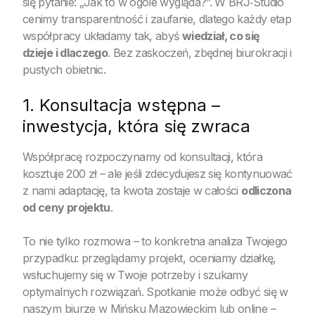
się pytanie: „Jak to w ogóle wygląda?”. W BRJ‑Studio
cenimy transparentność i zaufanie, dlatego każdy etap
współpracy układamy tak, abyś
wiedział, co się
dzieje i dlaczego
. Bez zaskoczeń, zbędnej biurokracji i
pustych obietnic.
1. Konsultacja wstępna –
inwestycja, która się zwraca
Współpracę rozpoczynamy od konsultacji, która
kosztuje 200 zł – ale jeśli zdecydujesz się kontynuować
z nami adaptację, ta kwota zostaje w całości
odliczona
od ceny projektu
.
To nie tylko rozmowa – to konkretna analiza Twojego
przypadku: przeglądamy projekt, oceniamy działkę,
wsłuchujemy się w Twoje potrzeby i szukamy
optymalnych rozwiązań. Spotkanie może odbyć się w
naszym biurze w Mińsku Mazowieckim lub online –