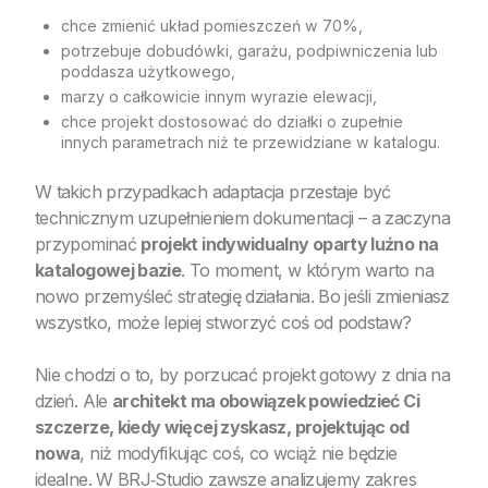
chce zmienić układ pomieszczeń w 70%,
potrzebuje dobudówki, garażu, podpiwniczenia lub
poddasza użytkowego,
marzy o całkowicie innym wyrazie elewacji,
chce projekt dostosować do działki o zupełnie
innych parametrach niż te przewidziane w katalogu.
W takich przypadkach adaptacja przestaje być
technicznym uzupełnieniem dokumentacji – a zaczyna
przypominać
projekt indywidualny oparty luźno na
katalogowej bazie
. To moment, w którym warto na
nowo przemyśleć strategię działania. Bo jeśli zmieniasz
wszystko, może lepiej stworzyć coś od podstaw?
Nie chodzi o to, by porzucać projekt gotowy z dnia na
dzień. Ale
architekt ma obowiązek powiedzieć Ci
szczerze, kiedy więcej zyskasz, projektując od
nowa
, niż modyfikując coś, co wciąż nie będzie
idealne. W BRJ‑Studio zawsze analizujemy zakres