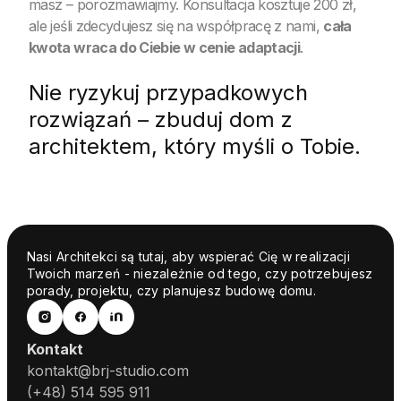
masz – porozmawiajmy. Konsultacja kosztuje 200 zł,
ale jeśli zdecydujesz się na współpracę z nami,
cała
kwota wraca do Ciebie w cenie adaptacji
.
Nie ryzykuj przypadkowych
rozwiązań – zbuduj dom z
architektem, który myśli o Tobie.
Nasi Architekci są tutaj, aby wspierać Cię w realizacji
Twoich marzeń - niezależnie od tego, czy potrzebujesz
porady, projektu, czy planujesz budowę domu.
Kontakt
kontakt@brj-studio.com
(+48) 514 595 911