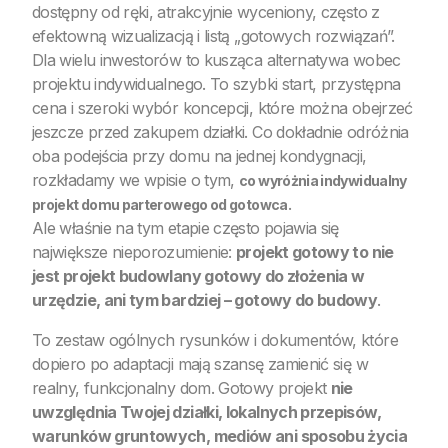
dostępny od ręki, atrakcyjnie wyceniony, często z
efektowną wizualizacją i listą „gotowych rozwiązań”.
Dla wielu inwestorów to kusząca alternatywa wobec
projektu indywidualnego. To szybki start, przystępna
cena i szeroki wybór koncepcji, które można obejrzeć
jeszcze przed zakupem działki. Co dokładnie odróżnia
oba podejścia przy domu na jednej kondygnacji,
rozkładamy we wpisie o tym,
co wyróżnia indywidualny
.
projekt domu parterowego od gotowca
Ale właśnie na tym etapie często pojawia się
największe nieporozumienie:
projekt gotowy to nie
jest projekt budowlany gotowy do złożenia w
urzędzie, ani tym bardziej – gotowy do budowy
.
To zestaw ogólnych rysunków i dokumentów, które
dopiero po adaptacji mają szansę zamienić się w
realny, funkcjonalny dom. Gotowy projekt
nie
uwzględnia Twojej działki, lokalnych przepisów,
warunków gruntowych, mediów ani sposobu życia