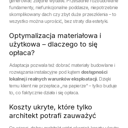
generować zbędne wydatki. Przesadnie rozbudowane
fundamenty, niefunkcjonalne poddasze, niepotrzebnie
skomplikowany dach czy zbyt duże przeszklenia – to
wszystko można uprościć, bez straty dla estetyki.
Optymalizacja materiałowa i
użytkowa – dlaczego to się
opłaca?
Adaptacja pozwala też dobrać materiały budowlane i
rozwiązania instalacyjne pod kątem
dostępności
lokalnej i realnych warunków eksploatacji
. Dzięki
temu klient nie przepłaca „na papierze” – tylko buduje
to, co faktycznie działa i się opłaca.
Koszty ukryte, które tylko
architekt potrafi zauważyć
Co więcej, dobry architekt widzi również koszty ukryte: