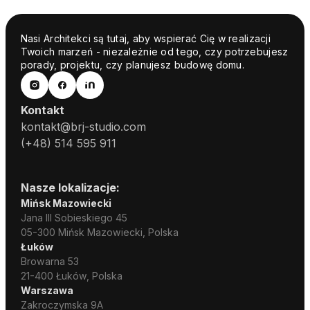
Nasi Architekci są tutaj, aby wspierać Cię w realizacji
Twoich marzeń - niezależnie od tego, czy potrzebujesz
porady, projektu, czy planujesz budowę domu.
Kontakt
kontakt@brj-studio.com
(+48) 514 595 911
Nasze lokalizacje:
Mińsk Mazowiecki
Jana III Sobieskiego 45
05-300 Mińsk Mazowiecki, Polska
Łuków
Browarna 53
21-400 Łuków, Polska
Warszawa
Zakroczymska 9A