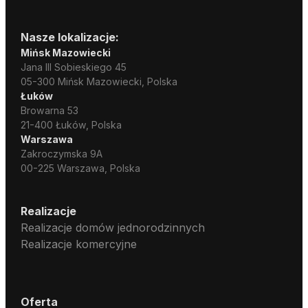
Nasze lokalizacje:
Mińsk Mazowiecki
Jana III Sobieskiego 45
05-300 Mińsk Mazowiecki, Polska
Łuków
Browarna 53
21-400 Łuków, Polska
Warszawa
Zakroczymska 9A
00-225 Warszawa, Polska
Realizacje
Realizacje domów jednorodzinnych
Realizacje komercyjne
Oferta